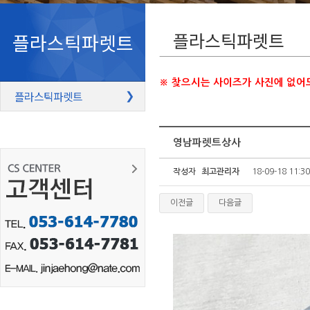
플라스틱파렛트
플라스틱파렛트
※ 찾으시는 사이즈가 사진에 없어
플라스틱파렛트
❯
영남파렛트상사
작성자
최고관리자
18-09-18 11:30
이전글
다음글