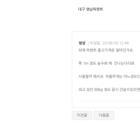
대구 영남파렛트
정상
작성일
20-06-30 12:46
위에 파렛트 중고가격은 얼마인가요.
폭 1m 정도 농수로 에 건너는다리로
사용할까 해서요 하중무게는 어느정도
최고 성인 80kg 정도 잠시 건널수있으
이전글
다음글