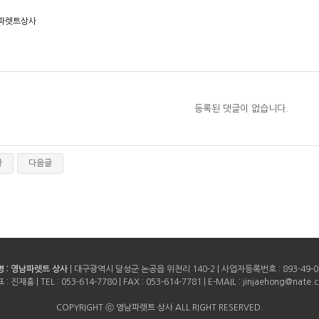
파렛트상사
등록된 댓글이 없습니다.
글
다음글
 : 영남파렛트 상사
| 대구광역시 달성군 논공읍 위천리 140-2 | 사업자등록번호 :
893-49-
 : 진재홍 | TEL :
053-614-7780
| FAX :
053-614-7781
| E-MAIL : jinjaehong@nate.
COPYRIGHT ⓒ 영남파렛트 상사 ALL RIGHT RESERVED.