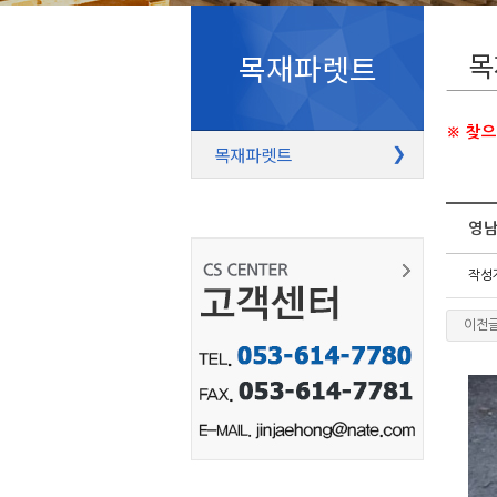
목
목재파렛트
※ 찾
목재파렛트
❯
영
작성
이전