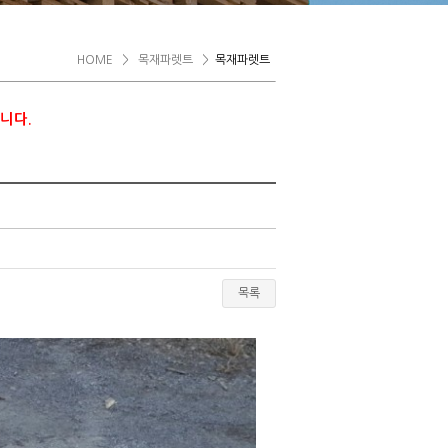
HOME
>
목재파렛트
>
목재파렛트
니다.
목록