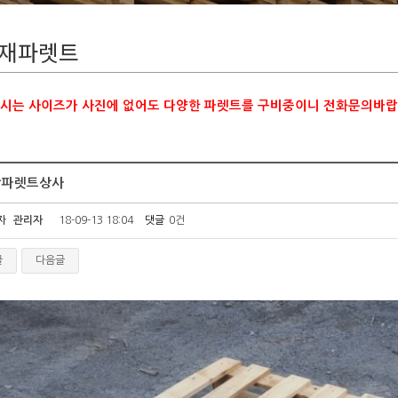
재파렛트
으시는 사이즈가 사진에 없어도 다양한 파렛트를 구비중이니 전화문의바랍
남파렛트상사
자
관리자
18-09-13 18:04
댓글
0건
글
다음글